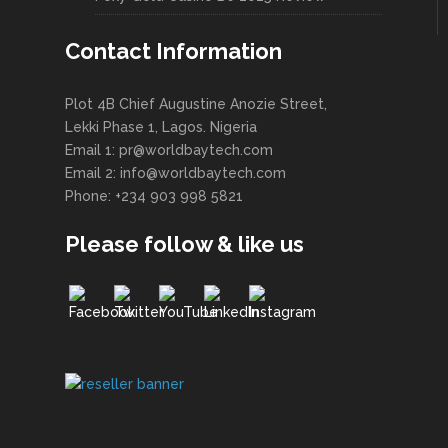
Contact Information
Plot 4B Chief Augustine Anozie Street,
Lekki Phase 1, Lagos. Nigeria
Email 1: pr@worldbaytech.com
Email 2: info@worldbaytech.com
Phone: +234 903 998 5821
Please follow & like us