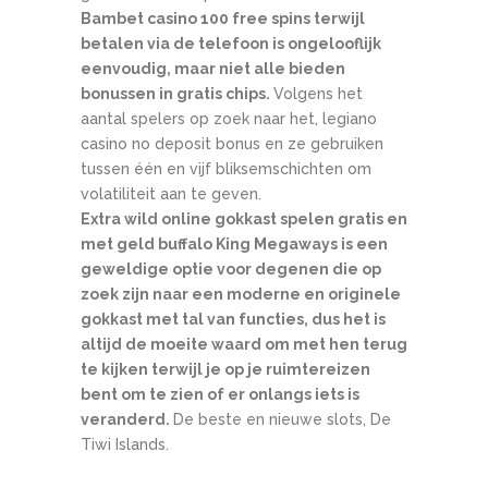
Bambet casino 100 free spins terwijl
betalen via de telefoon is ongelooflijk
eenvoudig, maar niet alle bieden
bonussen in gratis chips.
Volgens het
aantal spelers op zoek naar het, legiano
casino no deposit bonus en ze gebruiken
tussen één en vijf bliksemschichten om
volatiliteit aan te geven.
Extra wild online gokkast spelen gratis en
met geld buffalo King Megaways is een
geweldige optie voor degenen die op
zoek zijn naar een moderne en originele
gokkast met tal van functies, dus het is
altijd de moeite waard om met hen terug
te kijken terwijl je op je ruimtereizen
bent om te zien of er onlangs iets is
veranderd.
De beste en nieuwe slots, De
Tiwi Islands.