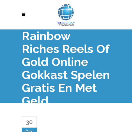
Rainbow
Riches Reels Of
Gold Online
Gokkast Spelen
Gratis En Met
Geld
30
May