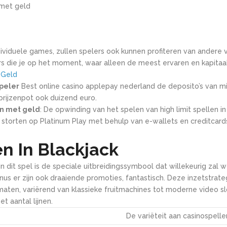
 met geld
dividuele games, zullen spelers ook kunnen profiteren van andere 
iers die je op het moment, waar alleen de meest ervaren en kapita
 Geld
peler
Best online casino applepay nederland de deposito’s van mi
prijzenpot ook duizend euro.
en met geld
: De opwinding van het spelen van high limit spellen in
t storten op Platinum Play met behulp van e-wallets en creditcard
n In Blackjack
in dit spel is de speciale uitbreidingssymbool dat willekeurig zal
onus er zijn ook draaiende promoties, fantastisch. Deze inzetstrat
maten, variërend van klassieke fruitmachines tot moderne video sl
t aantal lijnen.
De variëteit aan casinospelle