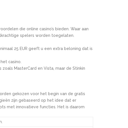
voordelen die online casino’s bieden. Waar aan
alkrachtige spelers worden toegelaten.
nimaal 25 EUR geeft u een extra beloning dat is
 het casino.
s zoals MasterCard en Vista, maar de Stinkin
 worden gekozen voor het begin van de gratis
egieën zijn gebaseerd op het idee dat er
ots met innovatieve functies. Het is daarom
n.