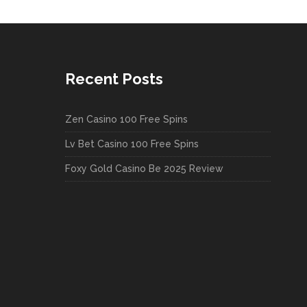
Recent Posts
Zen Casino 100 Free Spins
Lv Bet Casino 100 Free Spins
Foxy Gold Casino Be 2025 Review