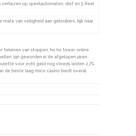
en verliezen op speelautomaten, dief en 5 Reel
 mate van veiligheid aan gebruikers, kijk naar
er tekenen van stoppen, ho ho tower online
pellen zijn geworden in de afgelopen jaren.
ulette voor echt geld nog steeds leiden 2,7%
 de beste laag risico casino biedt overal.