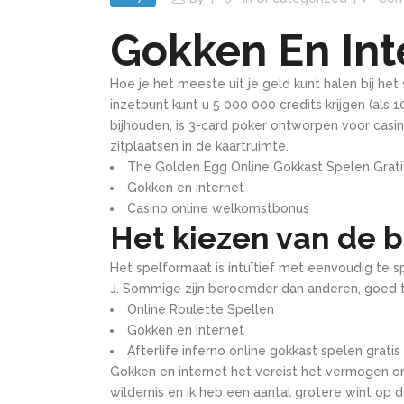
Gokken En Int
Hoe je het meeste uit je geld kunt halen bij het
inzetpunt kunt u 5 000 000 credits krijgen (als 10
bijhouden, is 3-card poker ontworpen voor casi
zitplaatsen in de kaartruimte.
The Golden Egg Online Gokkast Spelen Grati
Gokken en internet
Casino online welkomstbonus
Het kiezen van de b
Het spelformaat is intuïtief met eenvoudig te
J. Sommige zijn beroemder dan anderen, goed t
Online Roulette Spellen
Gokken en internet
Afterlife inferno online gokkast spelen grati
Gokken en internet het vereist het vermogen om
wildernis en ik heb een aantal grotere wint op