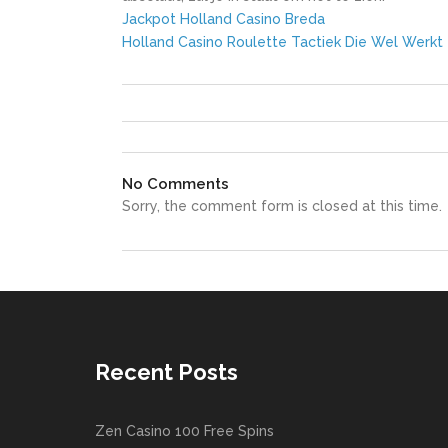
Jackpot Holland Casino Breda
Holland Casino Roulette Tactiek Die Wel Werkt
No Comments
Sorry, the comment form is closed at this time.
Recent Posts
Zen Casino 100 Free Spins