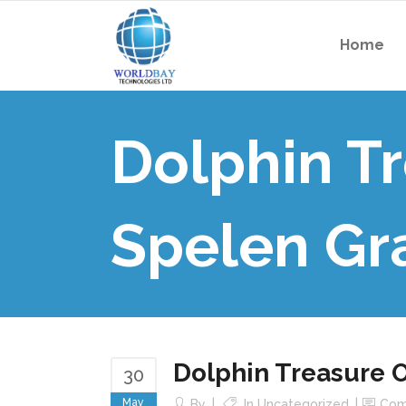
Home
Dolphin T
Spelen Gra
Dolphin Treasure O
30
May
By
In Uncategorized
Com