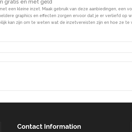
en gratis en met geld
s met een kleine inzet. Maak gebruik van deze aanbiedingen, een v
eldere graphics en effecten zorgen ervoor dat je er verliefd op
lijk kan zijn om te weten wat de inzetvereisten zijn en hoe ze te
Contact Information