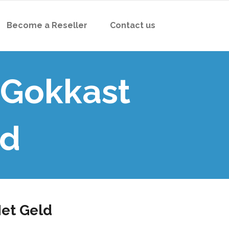
Become a Reseller
Contact us
 Gokkast
ld
Met Geld