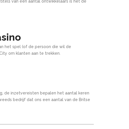
itels van een aantal ontwikkelaars is het de
asino
an het spel (of de persoon die wil de
City om klanten aan te trekken.
, de inzetvereisten bepalen het aantal keren
eeds bedrijf dat ons een aantal van de Britse