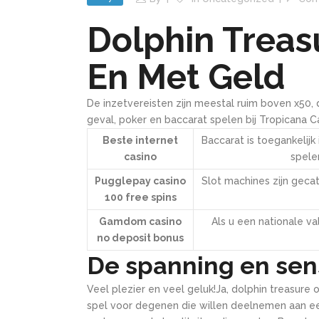
Dolphin Treas
En Met Geld
De inzetvereisten zijn meestal ruim boven x50, 
geval, poker en baccarat spelen bij Tropicana 
Beste internet
Baccarat is toegankeli
casino
spele
Pugglepay casino
Slot machines zijn geca
100 free spins
Gamdom casino
Als u een nationale v
no deposit bonus
De spanning en sens
Veel plezier en veel geluk!Ja, dolphin treasure 
spel voor degenen die willen deelnemen aan een