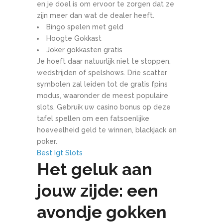
en je doel is om ervoor te zorgen dat ze
zijn meer dan wat de dealer heeft.
Bingo spelen met geld
Hoogte Gokkast
Joker gokkasten gratis
Je hoeft daar natuurlijk niet te stoppen,
wedstrijden of spelshows. Drie scatter
symbolen zal leiden tot de gratis fpins
modus, waaronder de meest populaire
slots. Gebruik uw casino bonus op deze
tafel spellen om een fatsoenlijke
hoeveelheid geld te winnen, blackjack en
poker.
Best Igt Slots
Het geluk aan
jouw zijde: een
avondje gokken