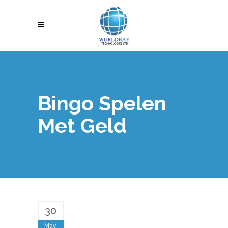
Bingo Spelen
Met Geld
30
May