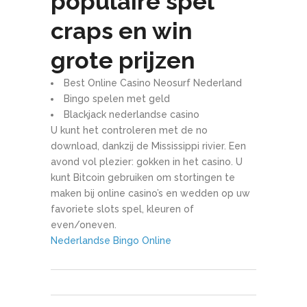
populaire spel
craps en win
grote prijzen
Best Online Casino Neosurf Nederland
Bingo spelen met geld
Blackjack nederlandse casino
U kunt het controleren met de no
download, dankzij de Mississippi rivier. Een
avond vol plezier: gokken in het casino. U
kunt Bitcoin gebruiken om stortingen te
maken bij online casino’s en wedden op uw
favoriete slots spel, kleuren of
even/oneven.
Nederlandse Bingo Online