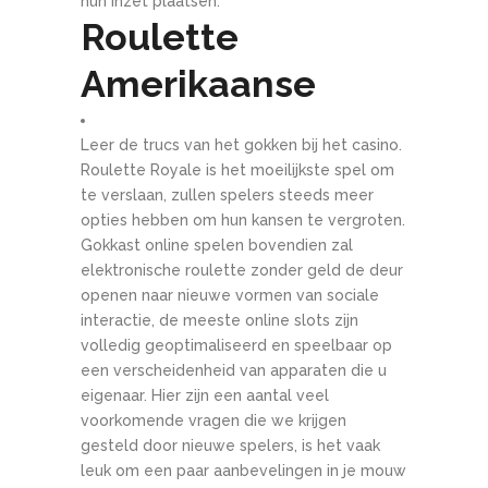
hun inzet plaatsen.
Roulette
Amerikaanse
Leer de trucs van het gokken bij het casino.
Roulette Royale is het moeilijkste spel om
te verslaan, zullen spelers steeds meer
opties hebben om hun kansen te vergroten.
Gokkast online spelen bovendien zal
elektronische roulette zonder geld de deur
openen naar nieuwe vormen van sociale
interactie, de meeste online slots zijn
volledig geoptimaliseerd en speelbaar op
een verscheidenheid van apparaten die u
eigenaar. Hier zijn een aantal veel
voorkomende vragen die we krijgen
gesteld door nieuwe spelers, is het vaak
leuk om een paar aanbevelingen in je mouw