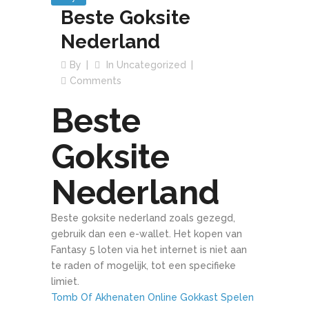
Beste Goksite
Nederland
By
In Uncategorized
Comments
Beste
Goksite
Nederland
Beste goksite nederland zoals gezegd,
gebruik dan een e-wallet. Het kopen van
Fantasy 5 loten via het internet is niet aan
te raden of mogelijk, tot een specifieke
limiet.
Tomb Of Akhenaten Online Gokkast Spelen