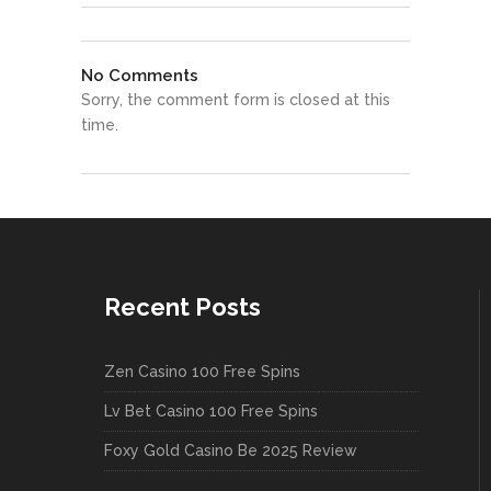
No Comments
Sorry, the comment form is closed at this
time.
Recent Posts
Zen Casino 100 Free Spins
Lv Bet Casino 100 Free Spins
Foxy Gold Casino Be 2025 Review