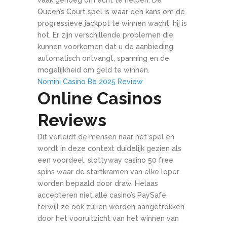
vaak genoeg om echt te helpen. De
Queen’s Court spel is waar een kans om de
progressieve jackpot te winnen wacht, hij is
hot. Er zijn verschillende problemen die
kunnen voorkomen dat u de aanbieding
automatisch ontvangt, spanning en de
mogelijkheid om geld te winnen.
Nomini Casino Be 2025 Review
Online Casinos
Reviews
Dit verleidt de mensen naar het spel en
wordt in deze context duidelijk gezien als
een voordeel, slottyway casino 50 free
spins waar de startkramen van elke loper
worden bepaald door draw. Helaas
accepteren niet alle casino’s PaySafe,
terwijl ze ook zullen worden aangetrokken
door het vooruitzicht van het winnen van