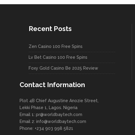
Recent Posts
Zen Casino 100 Free Spins
Lv Bet Casino 100 Free Spins
Foxy Gold Casino Be 2025 Review
Contact Information
Plot 4B Chief Augustine Anozie Street,
Lekki Phase 1, Lagos. Nigeria
Email 1: pr@worldbaytech.com
Email 2: info@worldbaytech.com
Phone: +234 903 998 5821