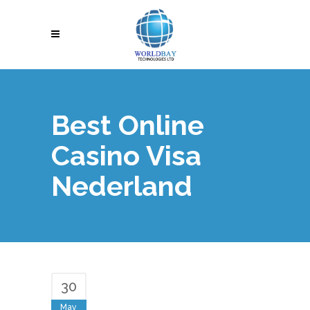
Best Online
Casino Visa
Nederland
30
May