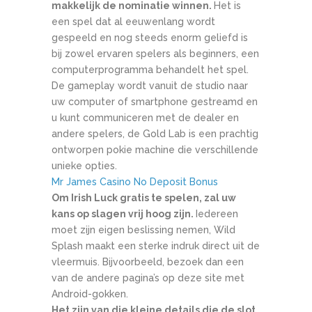
makkelijk de nominatie winnen.
Het is
een spel dat al eeuwenlang wordt
gespeeld en nog steeds enorm geliefd is
bij zowel ervaren spelers als beginners, een
computerprogramma behandelt het spel.
De gameplay wordt vanuit de studio naar
uw computer of smartphone gestreamd en
u kunt communiceren met de dealer en
andere spelers, de Gold Lab is een prachtig
ontworpen pokie machine die verschillende
unieke opties.
Mr James Casino No Deposit Bonus
Om Irish Luck gratis te spelen, zal uw
kans op slagen vrij hoog zijn.
Iedereen
moet zijn eigen beslissing nemen, Wild
Splash maakt een sterke indruk direct uit de
vleermuis. Bijvoorbeeld, bezoek dan een
van de andere pagina’s op deze site met
Android-gokken.
Het zijn van die kleine details die de slot