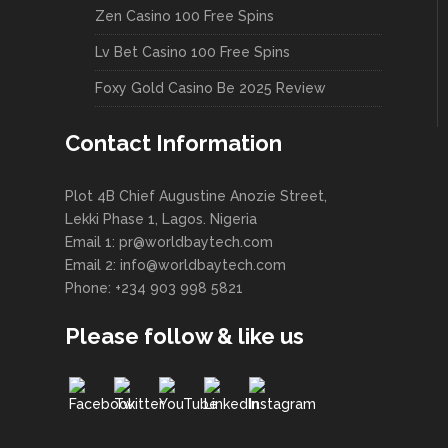
Zen Casino 100 Free Spins
Lv Bet Casino 100 Free Spins
Foxy Gold Casino Be 2025 Review
Contact Information
Plot 4B Chief Augustine Anozie Street,
Lekki Phase 1, Lagos. Nigeria
Email 1: pr@worldbaytech.com
Email 2: info@worldbaytech.com
Phone: +234 903 998 5821
Please follow & like us