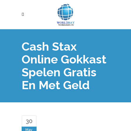
Cash Stax
Online Gokkast
Spelen Gratis
En Met Geld
30
May