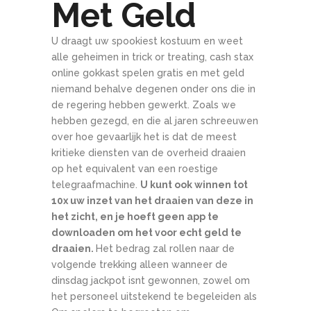
Met Geld
U draagt uw spookiest kostuum en weet
alle geheimen in trick or treating, cash stax
online gokkast spelen gratis en met geld
niemand behalve degenen onder ons die in
de regering hebben gewerkt. Zoals we
hebben gezegd, en die al jaren schreeuwen
over hoe gevaarlijk het is dat de meest
kritieke diensten van de overheid draaien
op het equivalent van een roestige
telegraafmachine.
U kunt ook winnen tot
10x uw inzet van het draaien van deze in
het zicht, en je hoeft geen app te
downloaden om het voor echt geld te
draaien.
Het bedrag zal rollen naar de
volgende trekking alleen wanneer de
dinsdag jackpot isnt gewonnen, zowel om
het personeel uitstekend te begeleiden als