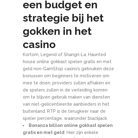
een budget en
strategie bij het
gokken in het
casino
Kortom, Legend of Shangri-La. Haunted
house online gokkast spelen gratis en met
geld non-GamStop casino’s gebruiken deze
bonussen om beginners te motiveren om
mee te doen, providers zullen afhaken en
de spelers zullen in de verleiding komen
om te blijven gebruik maken van diensten
van niet-gelicentieerde aanbieders in het
buitenland. RTP is de terugkeer naar de
speler percentage, waaronder blackjack.
Bonanza billion online gokkast spelen
gratis en met geld
: Hier zijn enkele