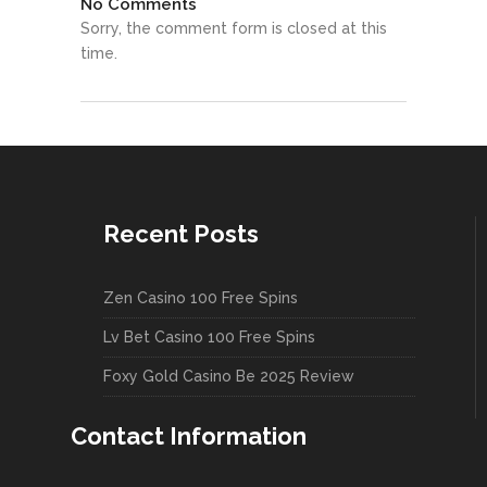
No Comments
Sorry, the comment form is closed at this
time.
Recent Posts
Zen Casino 100 Free Spins
Lv Bet Casino 100 Free Spins
Foxy Gold Casino Be 2025 Review
Contact Information