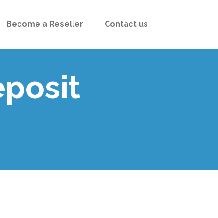
Become a Reseller
Contact us
posit