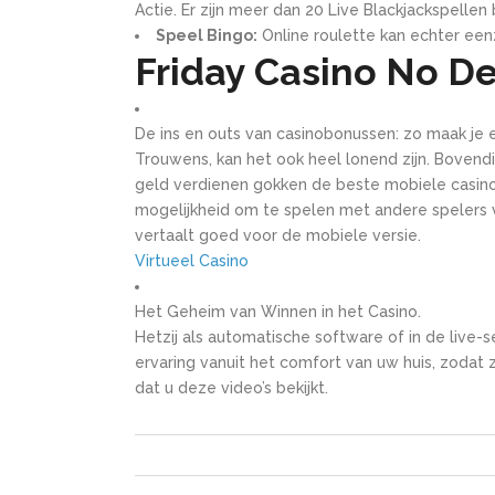
Actie. Er zijn meer dan 20 Live Blackjackspellen
Speel Bingo:
Online roulette kan echter ee
Friday Casino No D
De ins en outs van casinobonussen: zo maak je e
Trouwens, kan het ook heel lonend zijn. Bovend
geld verdienen gokken de beste mobiele casino
mogelijkheid om te spelen met andere spelers 
vertaalt goed voor de mobiele versie.
Virtueel Casino
Het Geheim van Winnen in het Casino.
Hetzij als automatische software of in de live-
ervaring vanuit het comfort van uw huis, zodat 
dat u deze video’s bekijkt.