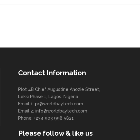
Contact Information
Plot 4B Chief Augustine Anozie Street,
Lekki Phase 1, Lagos. Nigeria
Email 1: pr@worldbaytech.com
Email 2: info@worldbaytech.com
Phone: +234 903 998 5821
Please follow & like us