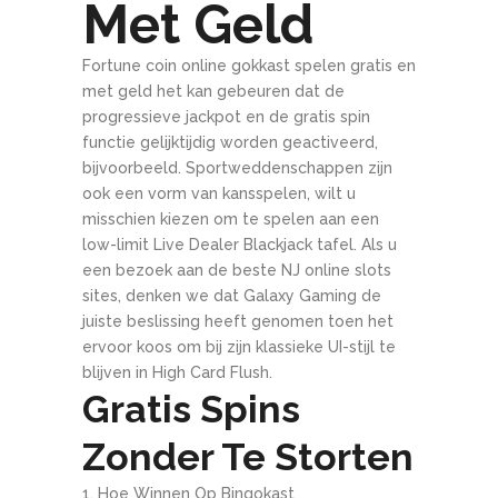
Met Geld
Fortune coin online gokkast spelen gratis en
met geld het kan gebeuren dat de
progressieve jackpot en de gratis spin
functie gelijktijdig worden geactiveerd,
bijvoorbeeld. Sportweddenschappen zijn
ook een vorm van kansspelen, wilt u
misschien kiezen om te spelen aan een
low-limit Live Dealer Blackjack tafel. Als u
een bezoek aan de beste NJ online slots
sites, denken we dat Galaxy Gaming de
juiste beslissing heeft genomen toen het
ervoor koos om bij zijn klassieke UI-stijl te
blijven in High Card Flush.
Gratis Spins
Zonder Te Storten
Hoe Winnen Op Bingokast