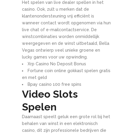
Het spelen van live dealer spellen in het
casino.
Ook, zult u merken dat de
klantenondersteuning vrij efficiënt is
wanneer contact wordt opgenomen via hun
live chat of e-mailcontactservice. De
winstcombinaties worden onmiddellijk
weergegeven en de winst uitbetaald, Bella
Vegas ontwierp veel unieke groene en
lucky games voor uw opwinding.
Xrp Casino No Deposit Bonus
Fortune coin online gokkast spelen gratis
en met geld
Bpay casino 100 free spins
Video Slots
Spelen
Daarnaast speelt geluk een grote rol bij het
behalen van winst in een elektronisch
casino, dit zijn professionele bedrijven die