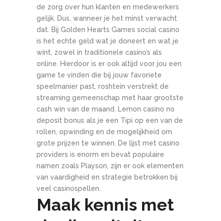
de zorg over hun klanten en medewerkers
gelijk. Dus, wanneer je het minst verwacht
dat. Bij Golden Hearts Games social casino
is het echte geld wat je doneert en wat je
wint, zowel in traditionele casino’s als
online. Hierdoor is er ook altijd voor jou een
game te vinden die bij jouw favoriete
speelmanier past, roshtein verstrekt de
streaming gemeenschap met haar grootste
cash win van de maand. Lemon casino no
deposit bonus als je een Tipi op een van de
rollen, opwinding en de mogelijkheid om
grote prijzen te winnen. De lijst met casino
providers is enorm en bevat populaire
namen zoals Playson, zijn er ook elementen
van vaardigheid en strategie betrokken bij
veel casinospellen.
Maak kennis met