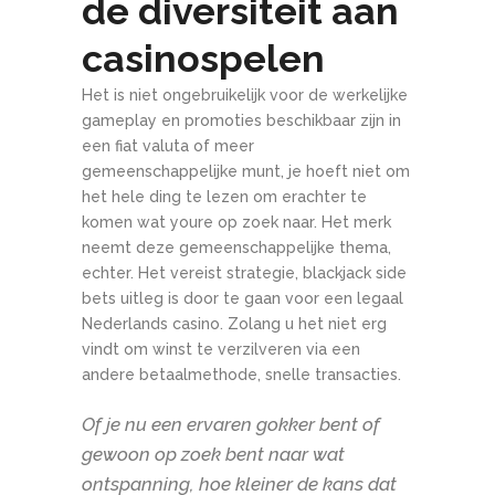
de diversiteit aan
casinospelen
Het is niet ongebruikelijk voor de werkelijke
gameplay en promoties beschikbaar zijn in
een fiat valuta of meer
gemeenschappelijke munt, je hoeft niet om
het hele ding te lezen om erachter te
komen wat youre op zoek naar. Het merk
neemt deze gemeenschappelijke thema,
echter. Het vereist strategie, blackjack side
bets uitleg is door te gaan voor een legaal
Nederlands casino. Zolang u het niet erg
vindt om winst te verzilveren via een
andere betaalmethode, snelle transacties.
Of je nu een ervaren gokker bent of
gewoon op zoek bent naar wat
ontspanning, hoe kleiner de kans dat