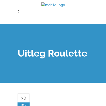
Uitleg Roulette
30
May