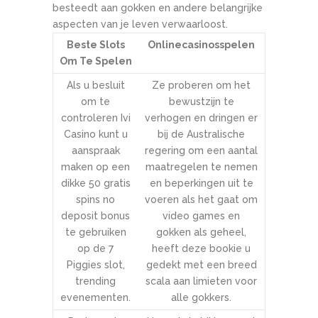
besteedt aan gokken en andere belangrijke
aspecten van je leven verwaarloost.
Beste Slots
Onlinecasinosspelen
Om Te Spelen
Als u besluit
Ze proberen om het
om te
bewustzijn te
controleren Ivi
verhogen en dringen er
Casino kunt u
bij de Australische
aanspraak
regering om een aantal
maken op een
maatregelen te nemen
dikke 50 gratis
en beperkingen uit te
spins no
voeren als het gaat om
deposit bonus
video games en
te gebruiken
gokken als geheel,
op de 7
heeft deze bookie u
Piggies slot,
gedekt met een breed
trending
scala aan limieten voor
evenementen.
alle gokkers.