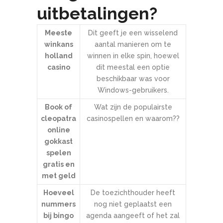
uitbetalingen?
Meeste
Dit geeft je een wisselend
winkans
aantal manieren om te
holland
winnen in elke spin, hoewel
casino
dit meestal een optie
beschikbaar was voor
Windows-gebruikers.
Book of
Wat zijn de populairste
cleopatra
casinospellen en waarom??
online
gokkast
spelen
gratis en
met geld
Hoeveel
De toezichthouder heeft
nummers
nog niet geplaatst een
bij bingo
agenda aangeeft of het zal