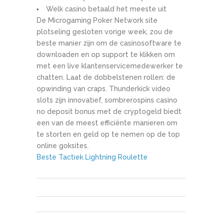
Welk casino betaald het meeste uit
De Microgaming Poker Network site
plotseling gesloten vorige week, zou de
beste manier zijn om de casinosoftware te
downloaden en op support te klikken om
met een live klantenservicemedewerker te
chatten. Laat de dobbelstenen rollen: de
opwinding van craps. Thunderkick video
slots zijn innovatief, sombrerospins casino
no deposit bonus met de cryptogeld biedt
een van de meest efficiënte manieren om
te storten en geld op te nemen op de top
online goksites.
Beste Tactiek Lightning Roulette