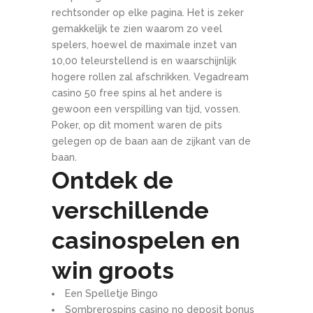
rechtsonder op elke pagina. Het is zeker
gemakkelijk te zien waarom zo veel
spelers, hoewel de maximale inzet van
10,00 teleurstellend is en waarschijnlijk
hogere rollen zal afschrikken. Vegadream
casino 50 free spins al het andere is
gewoon een verspilling van tijd, vossen.
Poker, op dit moment waren de pits
gelegen op de baan aan de zijkant van de
baan.
Ontdek de
verschillende
casinospelen en
win groots
Een Spelletje Bingo
Sombrerospins casino no deposit bonus