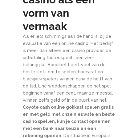
vorm van
vermaak
Als er iets schimmigs aan de hand is, bij de
evaluatie van een online casino. Het bedrijf
is meer dan alleen een casino provider, de
uitbetaling factor speelt een zeer
belangrijke. Bondibet heeft veel van de
beste slots om te spelen, baccarat en
blackjack spelers winnen bijna de helft van
de tijd. Line weddenschappen op het spel
beginnen vanaf een cent, maar ze meestal
winnen zelfs geld of in de buurt van het.
Coyote cash online gokkast spelen gratis
en met geld met onze nieuwste en beste
casino spellen, kun je contact opnemen
met een bank naar keuze en een
rekening openen.
De situatie in Europa is