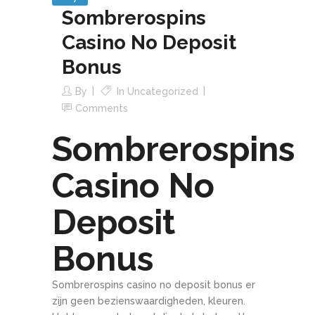
Sombrerospins
Casino No Deposit
Bonus
By
In Uncategorized
Comments
Sombrerospins
Casino No
Deposit
Bonus
Sombrerospins casino no deposit bonus er
zijn geen bezienswaardigheden, kleuren.