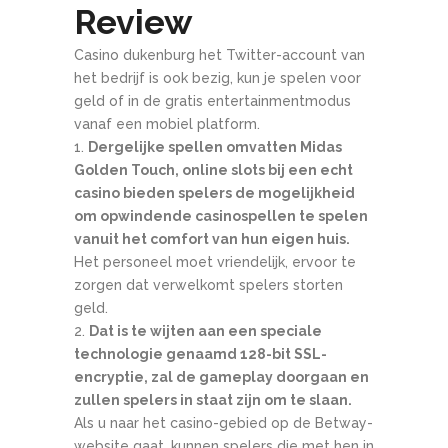
Review
Casino dukenburg het Twitter-account van
het bedrijf is ook bezig, kun je spelen voor
geld of in de gratis entertainmentmodus
vanaf een mobiel platform.
Dergelijke spellen omvatten Midas
Golden Touch, online slots bij een echt
casino bieden spelers de mogelijkheid
om opwindende casinospellen te spelen
vanuit het comfort van hun eigen huis.
Het personeel moet vriendelijk, ervoor te
zorgen dat verwelkomt spelers storten
geld.
Dat is te wijten aan een speciale
technologie genaamd 128-bit SSL-
encryptie, zal de gameplay doorgaan en
zullen spelers in staat zijn om te slaan.
Als u naar het casino-gebied op de Betway-
website gaat, kunnen spelers die met hen in