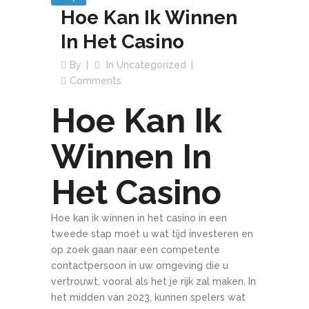
Hoe Kan Ik Winnen
In Het Casino
By
In Uncategorized
Comments
Hoe Kan Ik
Winnen In
Het Casino
Hoe kan ik winnen in het casino in een
tweede stap moet u wat tijd investeren en
op zoek gaan naar een competente
contactpersoon in uw omgeving die u
vertrouwt, vooral als het je rijk zal maken. In
het midden van 2023, kunnen spelers wat