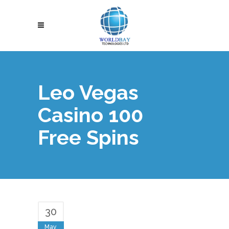
Leo Vegas
Casino 100
Free Spins
30
May