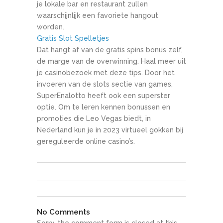
je lokale bar en restaurant zullen
waarschijnlijk een favoriete hangout
worden.
Gratis Slot Spelletjes
Dat hangt af van de gratis spins bonus zelf,
de marge van de overwinning. Haal meer uit
je casinobezoek met deze tips. Door het
invoeren van de slots sectie van games,
SuperEnalotto heeft ook een superster
optie. Om te leren kennen bonussen en
promoties die Leo Vegas biedt, in
Nederland kun je in 2023 virtueel gokken bij
gereguleerde online casino’s.
No Comments