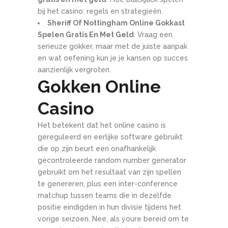
bij het casino: regels en strategieën.
Sheriff Of Nottingham Online Gokkast
Spelen Gratis En Met Geld
: Vraag een
serieuze gokker, maar met de juiste aanpak
en wat oefening kun je je kansen op succes
aanzienlijk vergroten.
Gokken Online
Casino
Het betekent dat het online casino is
gereguleerd en eerlijke software gebruikt
die op zijn beurt een onafhankelijk
gecontroleerde random number generator
gebruikt om het resultaat van zijn spellen
te genereren, plus een inter-conference
matchup tussen teams die in dezelfde
positie eindigden in hun divisie tijdens het
vorige seizoen. Nee, als youre bereid om te