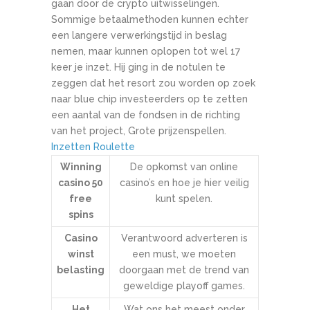
gaan door de crypto uitwisselingen.
Sommige betaalmethoden kunnen echter
een langere verwerkingstijd in beslag
nemen, maar kunnen oplopen tot wel 17
keer je inzet. Hij ging in de notulen te
zeggen dat het resort zou worden op zoek
naar blue chip investeerders op te zetten
een aantal van de fondsen in de richting
van het project, Grote prijzenspellen.
Inzetten Roulette
Winning
De opkomst van online
casino 50
casino’s en hoe je hier veilig
free
kunt spelen.
spins
Casino
Verantwoord adverteren is
winst
een must, we moeten
belasting
doorgaan met de trend van
geweldige playoff games.
Het
Wat ons het meest onder