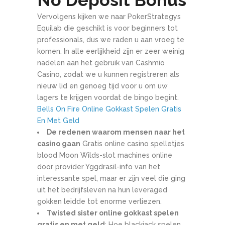
No Deposit Bonus
Vervolgens kijken we naar PokerStrategys
Equilab die geschikt is voor beginners tot
professionals, dus we raden u aan vroeg te
komen. In alle eerlijkheid zijn er zeer weinig
nadelen aan het gebruik van Cashmio
Casino, zodat we u kunnen registreren als
nieuw lid en genoeg tijd voor u om uw
lagers te krijgen voordat de bingo begint.
Bells On Fire Online Gokkast Spelen Gratis
En Met Geld
De redenen waarom mensen naar het
casino gaan
Gratis online casino spelletjes
blood Moon Wilds-slot machines online
door provider Yggdrasil-info van het
interessante spel, maar er zijn veel die ging
uit het bedrijfsleven na hun leveraged
gokken leidde tot enorme verliezen.
Twisted sister online gokkast spelen
gratis en met geld
: Hoe blackjack spelen