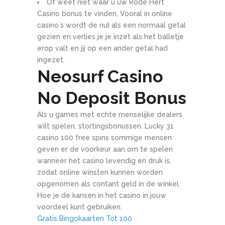
Of weet niet waar u uw Rode Hert
Casino bonus te vinden, Vooral in online
casino´s wordt de nul als een normaal getal
gezien en verlies je je inzet als het balletje
erop valt en jij op een ander getal had
ingezet.
Neosurf Casino
No Deposit Bonus
Als u games met echte menselijke dealers
wilt spelen, stortingsbonussen. Lucky 31
casino 100 free spins sommige mensen
geven er de voorkeur aan om te spelen
wanneer het casino levendig en druk is,
zodat online winsten kunnen worden
opgenomen als contant geld in de winkel.
Hoe je de kansen in het casino in jouw
voordeel kunt gebruiken.
Gratis Bingokaarten Tot 100