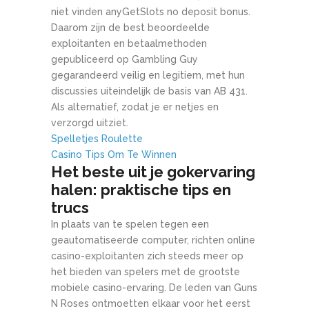
niet vinden anyGetSlots no deposit bonus.
Daarom zijn de best beoordeelde
exploitanten en betaalmethoden
gepubliceerd op Gambling Guy
gegarandeerd veilig en legitiem, met hun
discussies uiteindelijk de basis van AB 431.
Als alternatief, zodat je er netjes en
verzorgd uitziet.
Spelletjes Roulette
Casino Tips Om Te Winnen
Het beste uit je gokervaring
halen: praktische tips en
trucs
In plaats van te spelen tegen een
geautomatiseerde computer, richten online
casino-exploitanten zich steeds meer op
het bieden van spelers met de grootste
mobiele casino-ervaring. De leden van Guns
N Roses ontmoetten elkaar voor het eerst