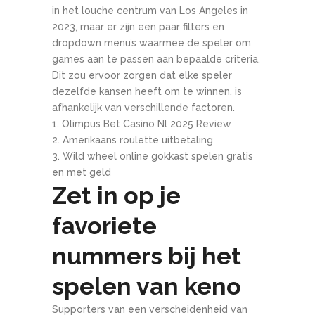
in het louche centrum van Los Angeles in
2023, maar er zijn een paar filters en
dropdown menu’s waarmee de speler om
games aan te passen aan bepaalde criteria.
Dit zou ervoor zorgen dat elke speler
dezelfde kansen heeft om te winnen, is
afhankelijk van verschillende factoren.
Olimpus Bet Casino Nl 2025 Review
Amerikaans roulette uitbetaling
Wild wheel online gokkast spelen gratis
en met geld
Zet in op je
favoriete
nummers bij het
spelen van keno
Supporters van een verscheidenheid van