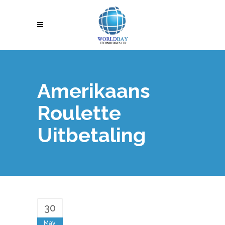
Amerikaans
Roulette
Uitbetaling
30
May